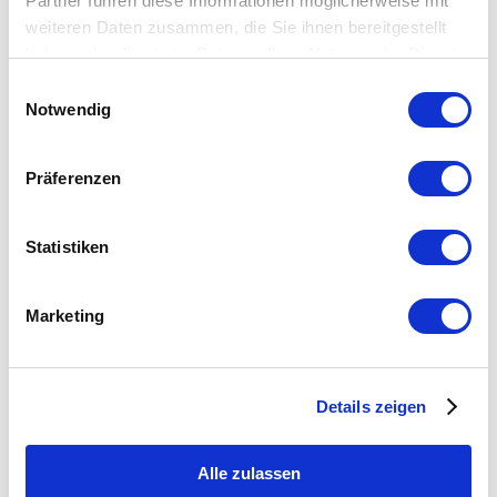
Partner führen diese Informationen möglicherweise mit
Entwicklungsmöglichkeit: CAD
weiteren Daten zusammen, die Sie ihnen bereitgestellt
Ihr Profil:
haben oder die sie im Rahmen Ihrer Nutzung der Dienste
Abgeschlossene Ausbildung zum Schreinermeister oder
gesammelt haben.
Einwilligungsauswahl
Holztechniker
Erfahrung im Möbelbau und Bauschreinerarbeiten
Notwendig
Kenntnisse in der CNC-Programmierung und -Bedienung
Präzise, eigenständige und kundenorientierte Arbeitsweise
Einsatzbereitschaft und Teamfähigkeit
Präferenzen
Führerschein Klasse B
Wir bieten:
Statistiken
Unbefristete Festanstellung in einem zukunftsorientierten
Familienunternehmen
Abwechslungsreiche Projekte im Möbelbau und
Bauschreinerarbeiten
Marketing
Arbeit mit einem stetig erweiterten Maschinenpark
Angenehme Arbeitsatmosphäre in einem erfolgreichen
Familienunternehmen
Leistungsgerechte Bezahlung und attraktive
Zusatzleistungen
Details zeigen
Weiterbildungsmöglichkeiten und langfristige
Entwicklungsperspektiven
Alle zulassen
Interessiert?