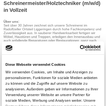
Schreinermeister/Holztechniker (m/w/d)
in Vollzeit
Über uns:
Seit über 30 Jahren zeichnet sich unsere Schreinerei im
Radolfzeller Ortsteil Liggeringen durch hohe Fachkompetenz und
Zuverlässigkeit aus. In sauberer Handwerksarbeit fertigen wir
Möbel, Haustüren und Treppen, erledigen den Innenausbau und
auch anfallende Reparaturen oder Restaurationen, ganz nach
unserem Motto:
"Von der Haustür bis zum Schrank Qualität aus Meisterhand!"
Ihr Aufgabenbereich:
Diese Webseite verwendet Cookies
Bedienung und Programmierung unserer CNC-Maschine
CAM-Programmierung mit TopSolid Wood / Maestro CNC
Wir verwenden Cookies, um Inhalte und Anzeigen zu
mit Perspektive d
ies auch um CAD-Konstruktion zu
ergänzen
personalisieren, Funktionen für soziale Medien anbieten
Planung und Umsetzung individueller Projekte nach
zu können und die Zugriffe auf unsere Website zu
Kundenwunsch
Qualitätssicherung/Endkontrolle der gefertigten Produkte
analysieren. Außerdem geben wir Informationen zu Ihrer
Anleitung und Schulung von Auszubildenden
Verwendung unserer Website an unsere Partner für
Arbeiten im Möbelbau - von der Fertigung bis zur Montage
Fertigung und Montage von Haustüren,
soziale Medien, Werbung und Analysen weiter. Unsere
Wohnungseingangstüren und Raumspartreppen